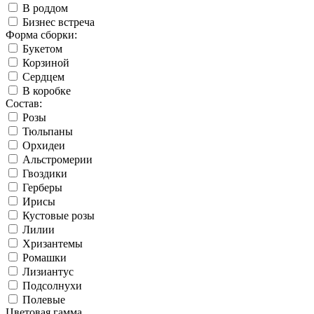
В роддом
Бизнес встреча
Форма сборки:
Букетом
Корзиной
Сердцем
В коробке
Состав:
Розы
Тюльпаны
Орхидеи
Альстромерии
Гвоздики
Герберы
Ирисы
Кустовые розы
Лилии
Хризантемы
Ромашки
Лизиантус
Подсолнухи
Полевые
Цветовая гамма