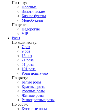
По типу:
Полевые
Экзотические
Бизнес букеты
Монобукеты
По цене:
Недорогие
VIP
Розы
По количеству:
7 роз
9 роз
15 роз
21 роза
51 роза
101 роза
Розы поштучно
По цвету:
Белые розы
Красные розы
Розовые розы
Желтые розы
Разноцветные розы
По сорту:
Кустовые розы