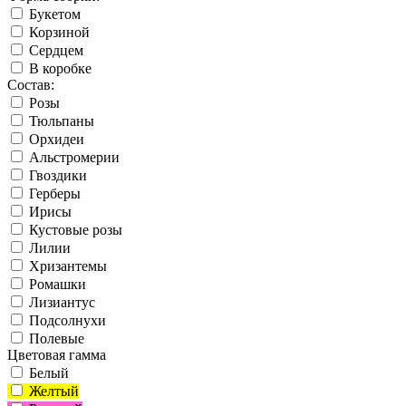
Букетом
Корзиной
Сердцем
В коробке
Состав:
Розы
Тюльпаны
Орхидеи
Альстромерии
Гвоздики
Герберы
Ирисы
Кустовые розы
Лилии
Хризантемы
Ромашки
Лизиантус
Подсолнухи
Полевые
Цветовая гамма
Белый
Желтый