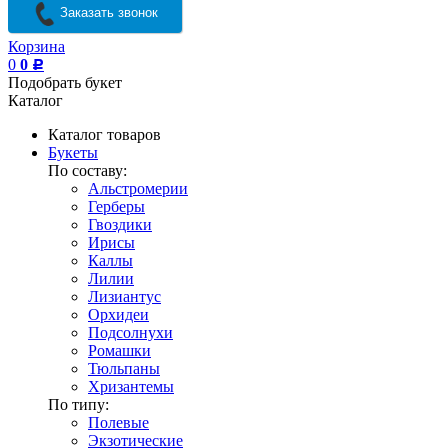
Заказать звонок
Корзина
0
0
Р
Подобрать букет
Каталог
Каталог товаров
Букеты
По составу:
Альстромерии
Герберы
Гвоздики
Ирисы
Каллы
Лилии
Лизиантус
Орхидеи
Подсолнухи
Ромашки
Тюльпаны
Хризантемы
По типу:
Полевые
Экзотические