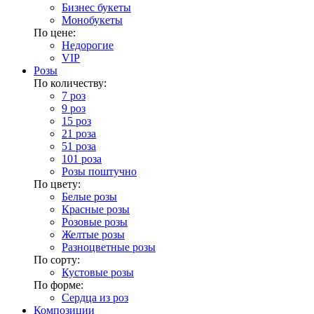
Бизнес букеты
Монобукеты
По цене:
Недорогие
VIP
Розы
По количеству:
7 роз
9 роз
15 роз
21 роза
51 роза
101 роза
Розы поштучно
По цвету:
Белые розы
Красные розы
Розовые розы
Желтые розы
Разноцветные розы
По сорту:
Кустовые розы
По форме:
Сердца из роз
Композиции