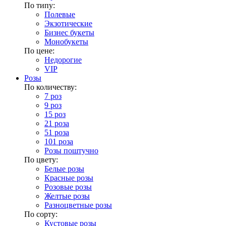
По типу:
Полевые
Экзотические
Бизнес букеты
Монобукеты
По цене:
Недорогие
VIP
Розы
По количеству:
7 роз
9 роз
15 роз
21 роза
51 роза
101 роза
Розы поштучно
По цвету:
Белые розы
Красные розы
Розовые розы
Желтые розы
Разноцветные розы
По сорту:
Кустовые розы