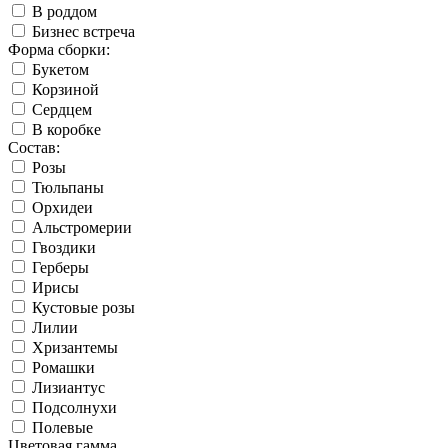
В роддом
Бизнес встреча
Форма сборки:
Букетом
Корзиной
Сердцем
В коробке
Состав:
Розы
Тюльпаны
Орхидеи
Альстромерии
Гвоздики
Герберы
Ирисы
Кустовые розы
Лилии
Хризантемы
Ромашки
Лизиантус
Подсолнухи
Полевые
Цветовая гамма