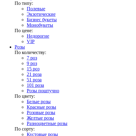
По типу:
Полевые
Экзотические
Бизнес букеты
Монобукеты
По цене:
Недорогие
VIP
Розы
По количеству:
7 роз
9 роз
15 роз
21 роза
51 роза
101 роза
Розы поштучно
По цвету:
Белые розы
Красные розы
Розовые розы
Желтые розы
Разноцветные розы
По сорту:
Кустовые розы