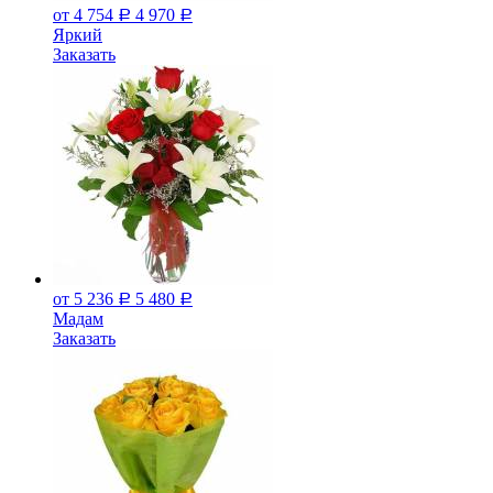
от 4 754
4 970
Р
Р
Яркий
Заказать
от 5 236
5 480
Р
Р
Мадам
Заказать