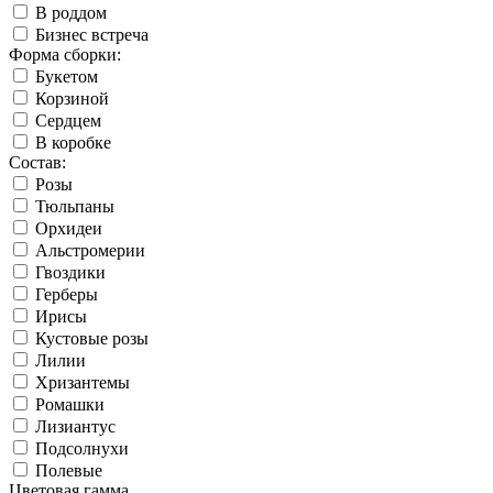
В роддом
Бизнес встреча
Форма сборки:
Букетом
Корзиной
Сердцем
В коробке
Состав:
Розы
Тюльпаны
Орхидеи
Альстромерии
Гвоздики
Герберы
Ирисы
Кустовые розы
Лилии
Хризантемы
Ромашки
Лизиантус
Подсолнухи
Полевые
Цветовая гамма