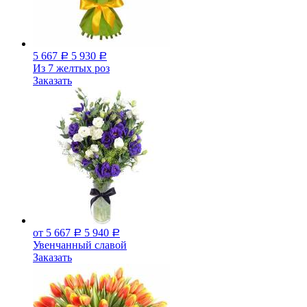
5 667
5 930
Р
Р
Из 7 желтых роз
Заказать
от 5 667
5 940
Р
Р
Увенчанный славой
Заказать