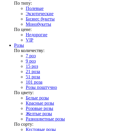
По типу:
Полевые
Экзотические
Бизнес букеты
Монобукеты
По цене:
Недорогие
VIP
Розы
По количеству:
7 роз
9 роз
15 роз
21 роза
51 роза
101 роза
Розы поштучно
По цвету:
Белые розы
Красные розы
Розовые розы
Желтые розы
Разноцветные розы
По сорту:
Кустовые розы