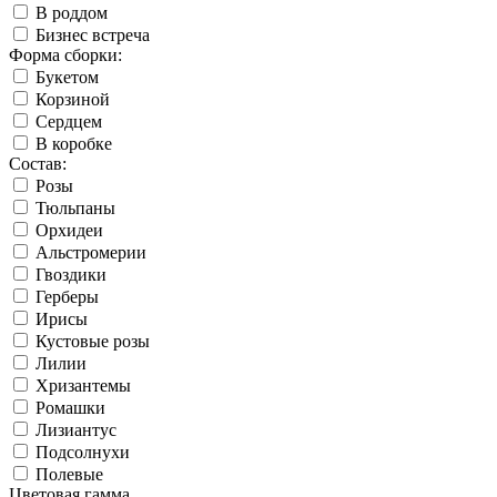
В роддом
Бизнес встреча
Форма сборки:
Букетом
Корзиной
Сердцем
В коробке
Состав:
Розы
Тюльпаны
Орхидеи
Альстромерии
Гвоздики
Герберы
Ирисы
Кустовые розы
Лилии
Хризантемы
Ромашки
Лизиантус
Подсолнухи
Полевые
Цветовая гамма