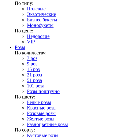
По типу:
Полевые
Экзотические
Бизнес букеты
Монобукеты
По цене:
Недорогие
VIP
Розы
По количеству:
7 роз
9 роз
15 роз
21 роза
51 роза
101 роза
Розы поштучно
По цвету:
Белые розы
Красные розы
Розовые розы
Желтые розы
Разноцветные розы
По сорту:
Кустовые розы