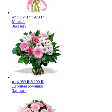
от 4 754
4 970
Р
Р
Милый
Заказать
от 4 959
5 190
Р
Р
Двойная ромашка
Заказать