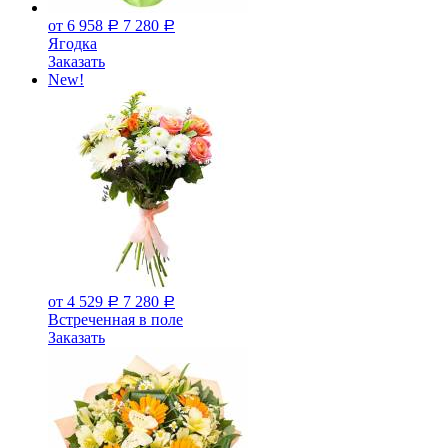
от 6 958
7 280
Р
Р
Ягодка
Заказать
New!
от 4 529
7 280
Р
Р
Встреченная в поле
Заказать