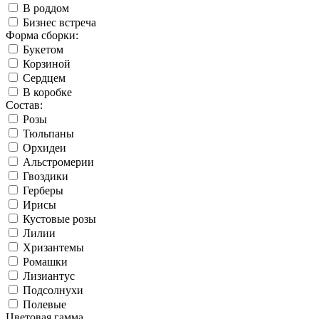
В роддом
Бизнес встреча
Форма сборки:
Букетом
Корзиной
Сердцем
В коробке
Состав:
Розы
Тюльпаны
Орхидеи
Альстромерии
Гвоздики
Герберы
Ирисы
Кустовые розы
Лилии
Хризантемы
Ромашки
Лизиантус
Подсолнухи
Полевые
Цветовая гамма