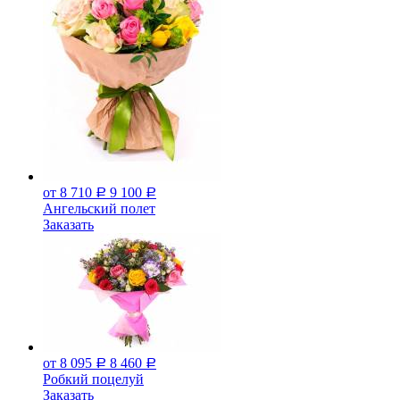
от 8 710
9 100
Р
Р
Ангельский полет
Заказать
от 8 095
8 460
Р
Р
Робкий поцелуй
Заказать