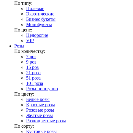
По типу:
Полевые
Экзотические
Бизнес букеты
Монобукеты
По цене:
Недорогие
VIP
Розы
По количеству:
7 роз
9 роз
15 роз
21 роза
51 роза
101 роза
Розы поштучно
По цвету:
Белые розы
Красные розы
Розовые розы
Желтые розы
Разноцветные розы
По сорту:
Кустовые розы