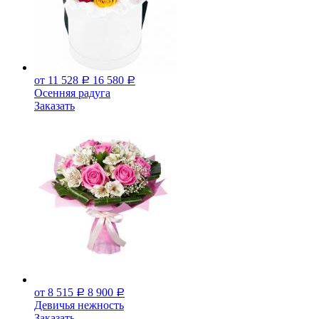
от 11 528
16 580
Р
Р
Осенняя радуга
Заказать
от 8 515
8 900
Р
Р
Девичья нежность
Заказать