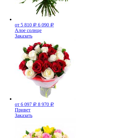
от 5 810
6 090
Р
Р
Алое солнце
Заказать
от 6 097
8 970
Р
Р
Привет
Заказать