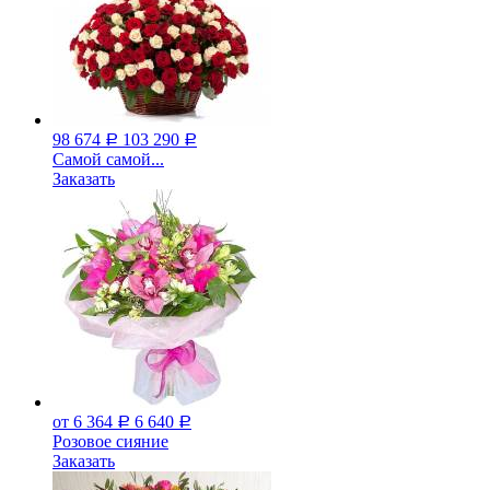
98 674
103 290
Р
Р
Самой самой...
Заказать
от 6 364
6 640
Р
Р
Розовое сияние
Заказать