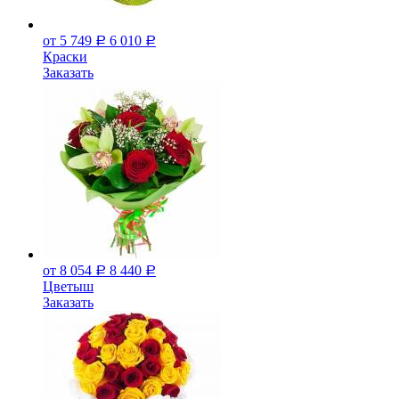
от 5 749
6 010
Р
Р
Краски
Заказать
от 8 054
8 440
Р
Р
Цветыш
Заказать