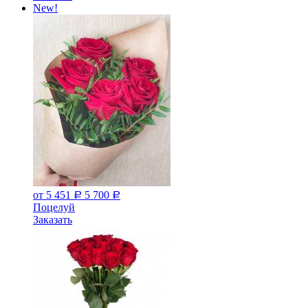
New!
от 5 451
5 700
Р
Р
Поцелуй
Заказать