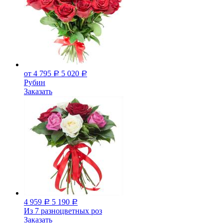
от 4 795
5 020
Р
Р
Рубин
Заказать
4 959
5 190
Р
Р
Из 7 разноцветных роз
Заказать