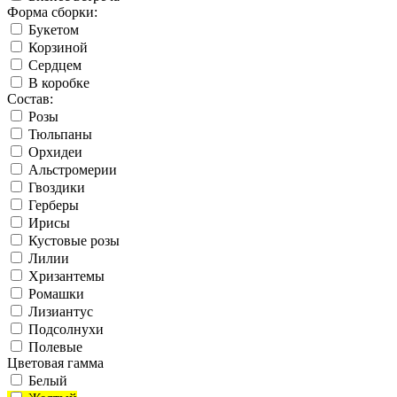
Форма сборки:
Букетом
Корзиной
Сердцем
В коробке
Состав:
Розы
Тюльпаны
Орхидеи
Альстромерии
Гвоздики
Герберы
Ирисы
Кустовые розы
Лилии
Хризантемы
Ромашки
Лизиантус
Подсолнухи
Полевые
Цветовая гамма
Белый