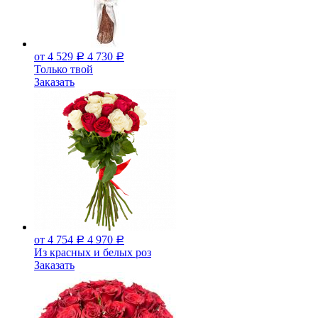
от 4 529
4 730
Р
Р
Только твой
Заказать
от 4 754
4 970
Р
Р
Из красных и белых роз
Заказать