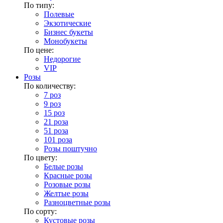
По типу:
Полевые
Экзотические
Бизнес букеты
Монобукеты
По цене:
Недорогие
VIP
Розы
По количеству:
7 роз
9 роз
15 роз
21 роза
51 роза
101 роза
Розы поштучно
По цвету:
Белые розы
Красные розы
Розовые розы
Желтые розы
Разноцветные розы
По сорту:
Кустовые розы