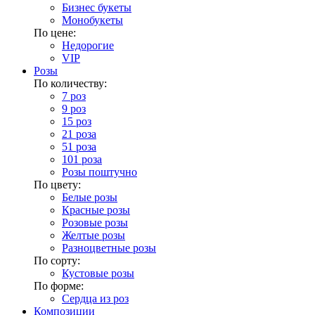
Бизнес букеты
Монобукеты
По цене:
Недорогие
VIP
Розы
По количеству:
7 роз
9 роз
15 роз
21 роза
51 роза
101 роза
Розы поштучно
По цвету:
Белые розы
Красные розы
Розовые розы
Желтые розы
Разноцветные розы
По сорту:
Кустовые розы
По форме:
Сердца из роз
Композиции