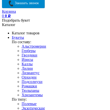
Заказать звонок
Корзина
0
0
Р
Подобрать букет
Каталог
Каталог товаров
Букеты
По составу:
Альстромерии
Герберы
Гвоздики
Ирисы
Каллы
Лилии
Лизиантус
Орхидеи
Подсолнухи
Ромашки
Тюльпаны
Хризантемы
По типу:
Полевые
Экзотические