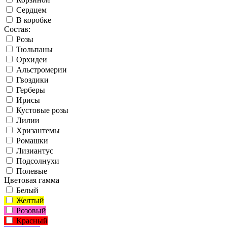
Сердцем
В коробке
Состав:
Розы
Тюльпаны
Орхидеи
Альстромерии
Гвоздики
Герберы
Ирисы
Кустовые розы
Лилии
Хризантемы
Ромашки
Лизиантус
Подсолнухи
Полевые
Цветовая гамма
Белый
Желтый
Розовый
Красный