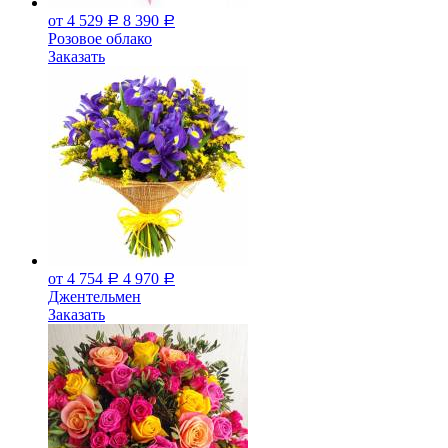
от 4 529
8 390
Р
Р
Розовое облако
Заказать
от 4 754
4 970
Р
Р
Джeнтельмен
Заказать