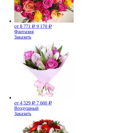
от 8 771
9 170
Р
Р
Фантазия
Заказать
от 4 529
7 660
Р
Р
Воздушный
Заказать