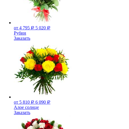
от 4 795
5 020
Р
Р
Рубин
Заказать
от 5 810
6 090
Р
Р
Алое солнце
Заказать