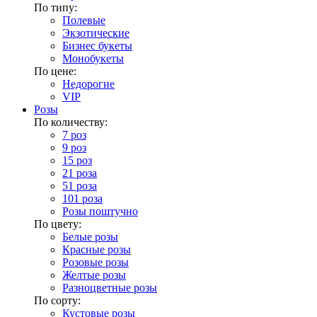
По типу:
Полевые
Экзотические
Бизнес букеты
Монобукеты
По цене:
Недорогие
VIP
Розы
По количеству:
7 роз
9 роз
15 роз
21 роза
51 роза
101 роза
Розы поштучно
По цвету:
Белые розы
Красные розы
Розовые розы
Желтые розы
Разноцветные розы
По сорту:
Кустовые розы