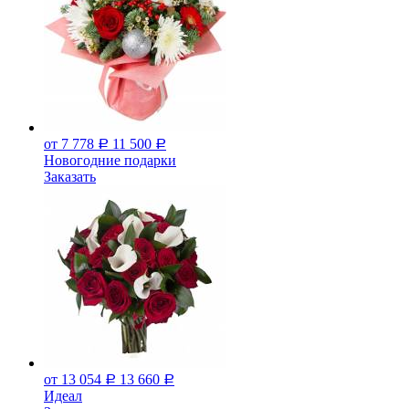
от 7 778
11 500
Р
Р
Новогодние подарки
Заказать
от 13 054
13 660
Р
Р
Идеал