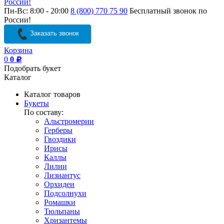
России!
Пн-Вс: 8:00 - 20:00
8 (800) 770 75 90
Бесплатный звонок по
России!
Заказать звонок
Корзина
0
0
Р
Подобрать букет
Каталог
Каталог товаров
Букеты
По составу:
Альстромерии
Герберы
Гвоздики
Ирисы
Каллы
Лилии
Лизиантус
Орхидеи
Подсолнухи
Ромашки
Тюльпаны
Хризантемы