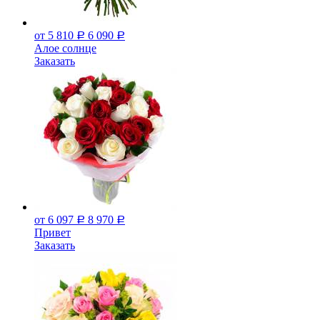
от 5 810
6 090
Р
Р
Алое солнце
Заказать
от 6 097
8 970
Р
Р
Привет
Заказать