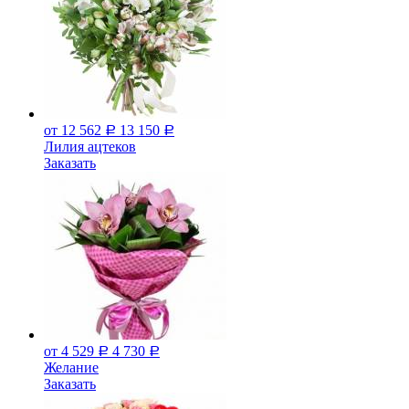
от 12 562
13 150
Р
Р
Лилия ацтеков
Заказать
от 4 529
4 730
Р
Р
Желание
Заказать