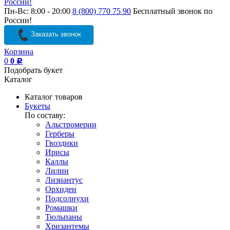
России!
Пн-Вс: 8:00 - 20:00
8 (800) 770 75 90
Бесплатный звонок по
России!
Заказать звонок
Корзина
0
0
Р
Подобрать букет
Каталог
Каталог товаров
Букеты
По составу:
Альстромерии
Герберы
Гвоздики
Ирисы
Каллы
Лилии
Лизиантус
Орхидеи
Подсолнухи
Ромашки
Тюльпаны
Хризантемы