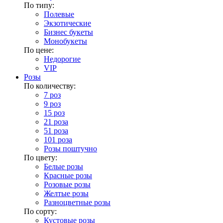
По типу:
Полевые
Экзотические
Бизнес букеты
Монобукеты
По цене:
Недорогие
VIP
Розы
По количеству:
7 роз
9 роз
15 роз
21 роза
51 роза
101 роза
Розы поштучно
По цвету:
Белые розы
Красные розы
Розовые розы
Желтые розы
Разноцветные розы
По сорту:
Кустовые розы