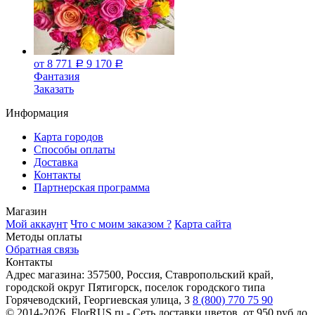
от 8 771
9 170
Р
Р
Фантазия
Заказать
Информация
Карта городов
Способы оплаты
Доставка
Контакты
Партнерская программа
Магазин
Мой аккаунт
Что с моим заказом ?
Карта сайта
Методы оплаты
Обратная связь
Контакты
Адрес магазина:
357500, Россия, Ставропольский край,
городской округ Пятигорск, поселок городского типа
Горячеводский, Георгиевская улица, 3
8 (800) 770 75 90
© 2014-2026. FlorRUS.ru - Сеть доставки цветов.
от 950 руб до