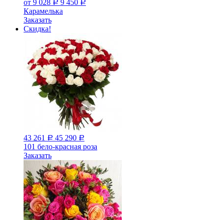
от 9 028
9 450
Р
Р
Карамелька
Заказать
Скидка!
43 261
45 290
Р
Р
101 бело-красная роза
Заказать